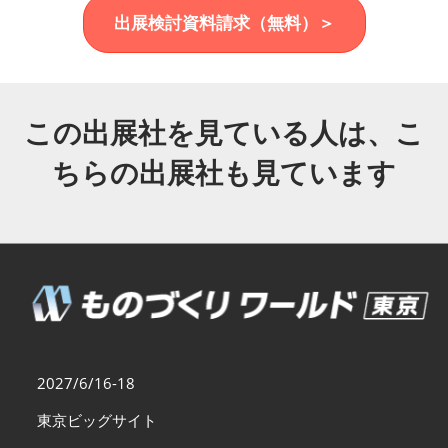
福岡展(12月)
出展検討資料請求（無料）＞
2026年12月02日
マリンメッセ福岡｜MARIN MESSE Fukuoka
この出展社を見ている人は、こ
ちらの出展社も見ています
2027/6/16-18
東京ビッグサイト