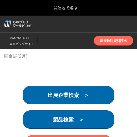
Press
ス
開催地で選ぶ
Escape
キ
to
ッ
close
ホーム
グ
プ
the
ロ
2026年10月07日
し
ー
menu.
インテックス大阪 | INTEX Osaka
2027/6/16-18
バ
出展検討資料請求
て
東京ビッグサイト
ル
進
ナ
名古屋展(4月)
東京展(6月)
ビ
む
2027年04月07日
ゲ
ポートメッセなごや | Port Messe Nagoya
ー
シ
ョ
東京展(6月)
ン
2027年06月16日
を
東京ビッグサイト | Tokyo Big Sight
出展企業検索 ＞
折
り
た
大阪展(10月)
た
2026年10月07日
む
製品検索 ＞
インテックス大阪 | INTEX Osaka