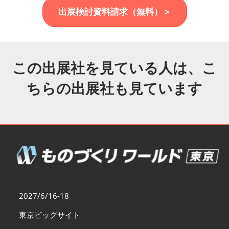
福岡展(12月)
出展検討資料請求（無料）＞
2026年12月02日
マリンメッセ福岡｜MARIN MESSE Fukuoka
この出展社を見ている人は、こ
ちらの出展社も見ています
2027/6/16-18
東京ビッグサイト