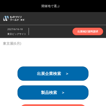
Press
ス
開催地で選ぶ
Escape
キ
to
ッ
close
ホーム
グ
プ
the
ロ
2026年10月07日
し
ー
menu.
インテックス大阪 | INTEX Osaka
2027/6/16-18
バ
出展検討資料請求
て
東京ビッグサイト
ル
進
ナ
名古屋展(4月)
東京展(6月)
ビ
む
2027年04月07日
ゲ
ポートメッセなごや | Port Messe Nagoya
ー
シ
ョ
東京展(6月)
ン
2027年06月16日
を
東京ビッグサイト | Tokyo Big Sight
出展企業検索 ＞
折
り
た
大阪展(10月)
た
2026年10月07日
む
製品検索 ＞
インテックス大阪 | INTEX Osaka