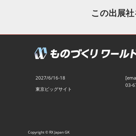
製造業DX展
展示会・
シー
この出展社
ものづくりODM/EMS展
製造業サイバーセキュリテ
ィ展
スマートメンテナンス展
ものづくりNEXT
製造業×フィジカルAI展
2027/6/16-18
[emai
03-6
東京ビッグサイト
Copyright © RX Japan GK