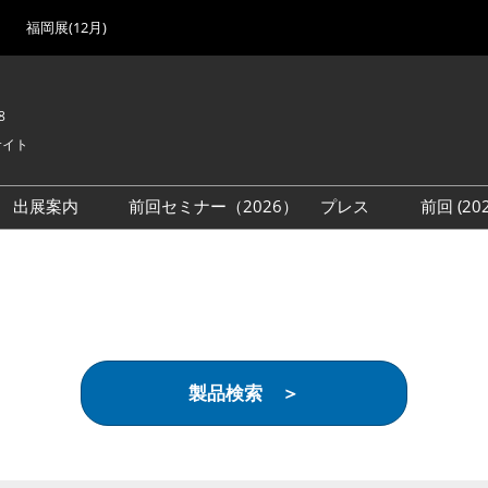
福岡展(12月)
8
サイト
出展案内
前回セミナー（2026）
プレス
前回 (2
展
展社・製品検索
出展検討資料を請求する
取材事前登録
会場
（無料）
展製品特集 一覧
来場者
ローバル･サプライ
特集
目の併催イベント
製品検索 ＞
法について