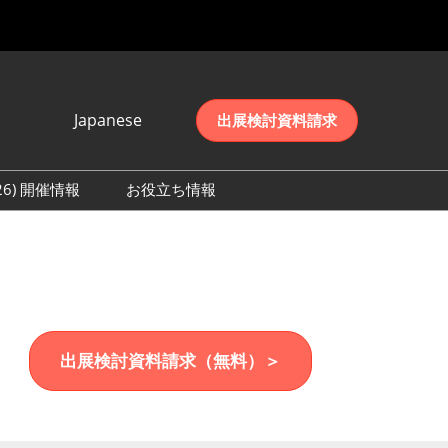
Japanese
出展検討資料請求
Japanese
English
026) 開催情報
お役立ち情報
简体中文
初日の様子 (2026)
한국어
数 (2026)
出展検討資料請求（無料）＞