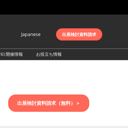
Japanese
出展検討資料請求
Japanese
English
026) 開催情報
お役立ち情報
简体中文
初日の様子 (2026)
한국어
数 (2026)
出展検討資料請求（無料）＞