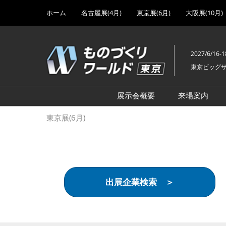
Press
ス
ホーム
名古屋展(4月)
東京展(6月)
大阪展(10月)
Escape
キ
to
ッ
close
プ
the
2027/6/16-1
し
menu.
東京ビッグ
て
進
む
展示会概要
来場案内
設計･製造ソリューション
前回 出
東京展(6月)
機械要素技術展
前回 出
ヘルスケア･医療機器 開発
前回 グ
展
チェーン
工場設備･備品展
前回 注
出展企業検索 ＞
次世代3Dプリンタ展
ご来場方
計測･検査･センサ展
アクセス