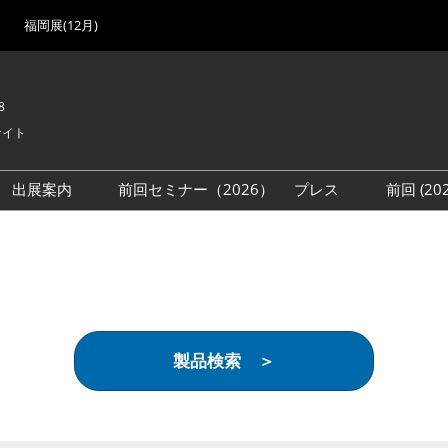
福岡展(12月)
8
サイト
出展案内
前回セミナー（2026）
プレス
前回 (2
展
展社・製品検索
出展検討資料を請求する
取材事前登録
会場
（無料）
展製品特集 一覧
来場者
ローバル･サプライ
特集
目の併催イベント
製品検索 ＞
法について