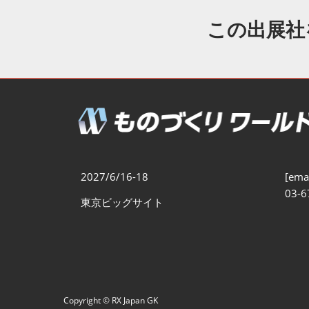
製造業DX展
展示会・
シー
この出展社
ものづくりODM/EMS展
製造業サイバーセキュリテ
ィ展
スマートメンテナンス展
ものづくりNEXT
製造業×フィジカルAI展
2027/6/16-18
[emai
03-6
東京ビッグサイト
Copyright © RX Japan GK