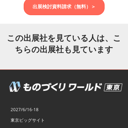
福岡展(12月)
出展検討資料請求（無料）＞
2026年12月02日
マリンメッセ福岡｜MARIN MESSE Fukuoka
この出展社を見ている人は、こ
ちらの出展社も見ています
2027/6/16-18
東京ビッグサイト