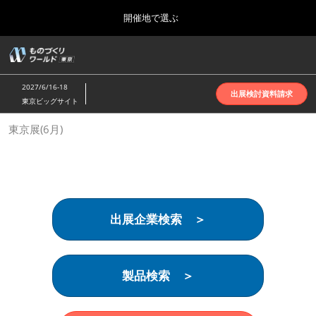
Press
ス
開催地で選ぶ
Escape
キ
to
ッ
close
ホーム
グ
プ
the
ロ
2026年10月07日
し
ー
menu.
インテックス大阪 | INTEX Osaka
2027/6/16-18
バ
出展検討資料請求
て
東京ビッグサイト
ル
進
ナ
名古屋展(4月)
東京展(6月)
ビ
む
2027年04月07日
ゲ
ポートメッセなごや | Port Messe Nagoya
ー
シ
ョ
東京展(6月)
ン
2027年06月16日
を
東京ビッグサイト | Tokyo Big Sight
出展企業検索 ＞
折
り
た
大阪展(10月)
た
2026年10月07日
む
製品検索 ＞
インテックス大阪 | INTEX Osaka