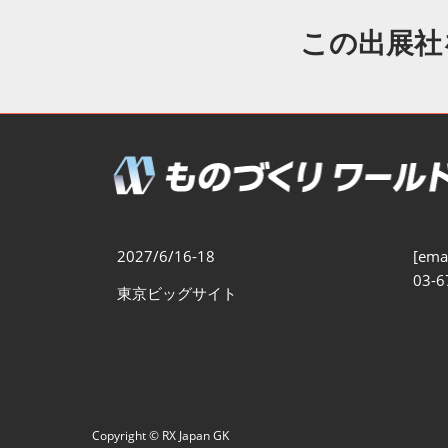
製造業DX展
展示会・
シー
この出展社
ものづくりODM/EMS展
製造業サイバーセキュリテ
ィ展
スマートメンテナンス展
ものづくりNEXT
製造業×フィジカルAI展
2027/6/16-18
[emai
03-6
東京ビッグサイト
Copyright © RX Japan GK