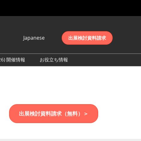
Japanese
出展検討資料請求
Japanese
English
026) 開催情報
お役立ち情報
简体中文
初日の様子 (2026)
한국어
数 (2026)
出展検討資料請求（無料）＞