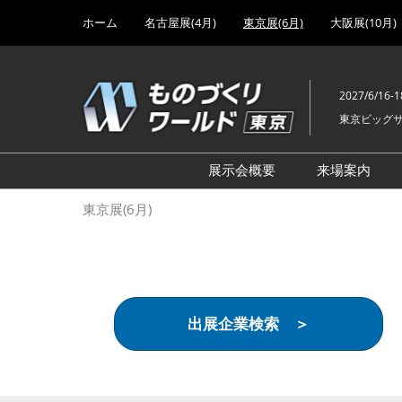
Press
ス
ホーム
名古屋展(4月)
東京展(6月)
大阪展(10月)
Escape
キ
to
ッ
close
プ
the
2027/6/16-1
し
menu.
東京ビッグ
て
進
む
展示会概要
来場案内
設計･製造ソリューション
前回 出
東京展(6月)
機械要素技術展
前回 出
ヘルスケア･医療機器 開発
前回 グ
展
チェーン
工場設備･備品展
前回 注
出展企業検索 ＞
次世代3Dプリンタ展
ご来場方
計測･検査･センサ展
アクセス