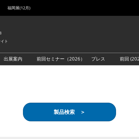
福岡展(12月)
8
サイト
出展案内
前回セミナー（2026）
プレス
前回 (2
展
展社・製品検索
出展検討資料を請求する
取材事前登録
会場
（無料）
展製品特集 一覧
来場者
ローバル･サプライ
特集
目の併催イベント
製品検索 ＞
法について