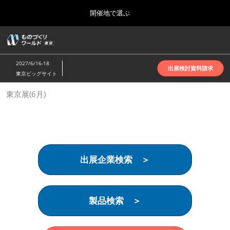
Press
ス
開催地で選ぶ
Escape
キ
to
ッ
close
ホーム
グ
プ
the
ロ
2026年10月07日
し
ー
menu.
インテックス大阪 | INTEX Osaka
2027/6/16-18
バ
出展検討資料請求
て
東京ビッグサイト
ル
進
ナ
名古屋展(4月)
東京展(6月)
ビ
む
2027年04月07日
ゲ
ポートメッセなごや | Port Messe Nagoya
ー
シ
ョ
東京展(6月)
ン
2027年06月16日
を
東京ビッグサイト | Tokyo Big Sight
出展企業検索 ＞
折
り
た
大阪展(10月)
た
2026年10月07日
む
製品検索 ＞
インテックス大阪 | INTEX Osaka