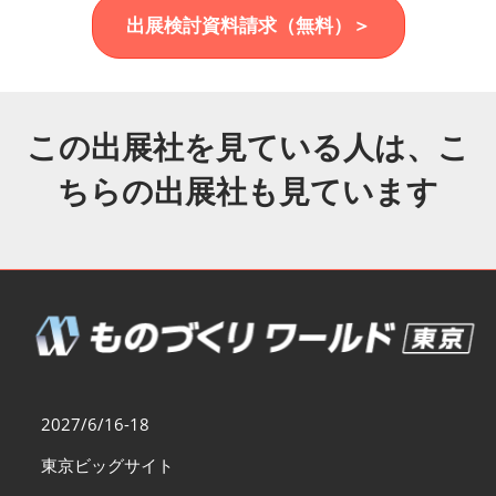
福岡展(12月)
出展検討資料請求（無料）＞
2026年12月02日
マリンメッセ福岡｜MARIN MESSE Fukuoka
この出展社を見ている人は、こ
ちらの出展社も見ています
2027/6/16-18
東京ビッグサイト