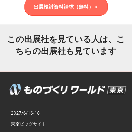
福岡展(12月)
出展検討資料請求（無料）＞
2026年12月02日
マリンメッセ福岡｜MARIN MESSE Fukuoka
この出展社を見ている人は、こ
ちらの出展社も見ています
2027/6/16-18
東京ビッグサイト