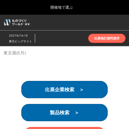
Press
ス
開催地で選ぶ
Escape
キ
to
ッ
close
ホーム
グ
プ
the
ロ
2026年10月07日
し
ー
menu.
インテックス大阪 | INTEX Osaka
2027/6/16-18
バ
出展検討資料請求
て
東京ビッグサイト
ル
進
ナ
名古屋展(4月)
東京展(6月)
ビ
む
2027年04月07日
ゲ
ポートメッセなごや | Port Messe Nagoya
ー
シ
ョ
東京展(6月)
ン
2027年06月16日
を
東京ビッグサイト | Tokyo Big Sight
出展企業検索 ＞
折
り
た
大阪展(10月)
た
2026年10月07日
む
製品検索 ＞
インテックス大阪 | INTEX Osaka