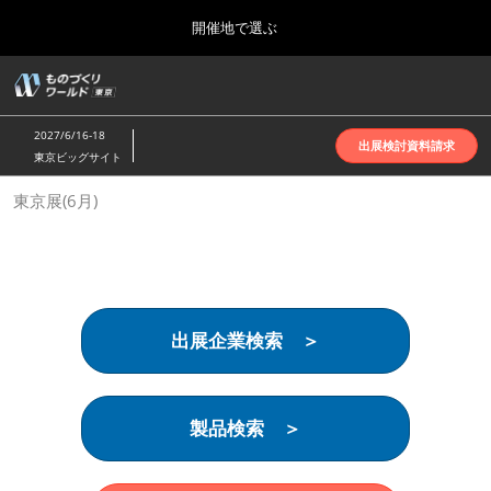
Press
ス
開催地で選ぶ
Escape
キ
to
ッ
close
ホーム
グ
プ
the
ロ
2026年10月07日
し
ー
menu.
インテックス大阪 | INTEX Osaka
2027/6/16-18
バ
出展検討資料請求
て
東京ビッグサイト
ル
進
ナ
名古屋展(4月)
東京展(6月)
ビ
む
2027年04月07日
ゲ
ポートメッセなごや | Port Messe Nagoya
ー
シ
ョ
東京展(6月)
ン
2027年06月16日
を
東京ビッグサイト | Tokyo Big Sight
出展企業検索 ＞
折
り
た
大阪展(10月)
た
2026年10月07日
む
製品検索 ＞
インテックス大阪 | INTEX Osaka