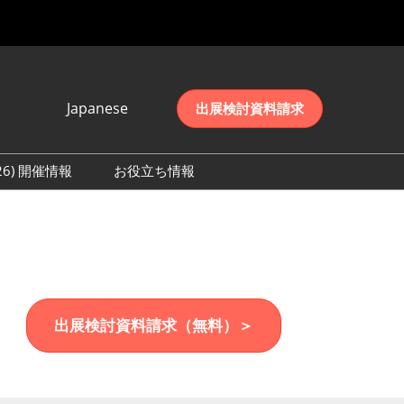
Japanese
出展検討資料請求
Japanese
English
026) 開催情報
お役立ち情報
简体中文
初日の様子 (2026)
한국어
数 (2026)
出展検討資料請求（無料）＞