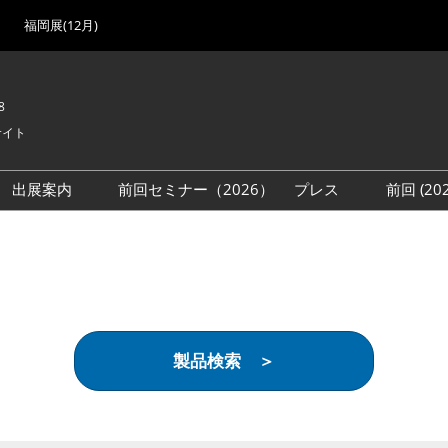
福岡展(12月)
8
サイト
出展案内
前回セミナー（2026）
プレス
前回 (2
展
展社・製品検索
出展検討資料を請求する
取材事前登録
会場
（無料）
展製品特集 一覧
来場者
ローバル･サプライ
特集
目の併催イベント
製品検索 ＞
法について