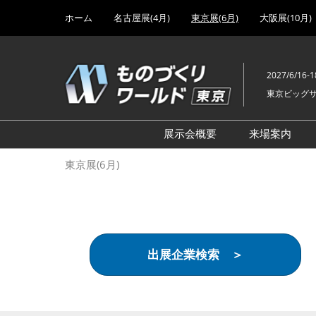
Press
ス
ホーム
名古屋展(4月)
東京展(6月)
大阪展(10月)
Escape
キ
to
ッ
close
プ
the
2027/6/16-1
し
menu.
東京ビッグ
て
進
む
展示会概要
来場案内
設計･製造ソリューション
前回 出
東京展(6月)
機械要素技術展
前回 出
ヘルスケア･医療機器 開発
前回 グ
展
チェーン
工場設備･備品展
前回 注
出展企業検索 ＞
次世代3Dプリンタ展
ご来場方
計測･検査･センサ展
アクセス