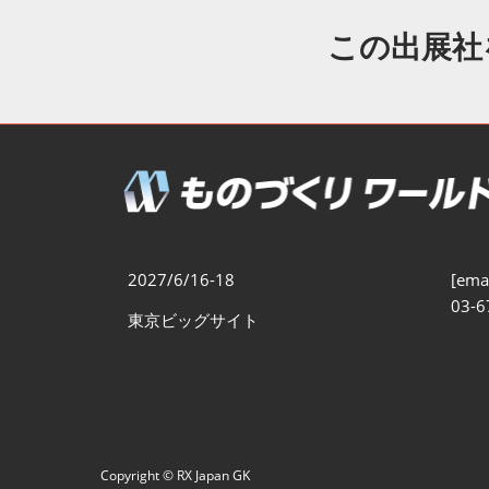
製造業DX展
展示会・
シー
この出展社
ものづくりODM/EMS展
製造業サイバーセキュリテ
ィ展
スマートメンテナンス展
ものづくりNEXT
製造業×フィジカルAI展
2027/6/16-18
[emai
03-6
東京ビッグサイト
Copyright © RX Japan GK