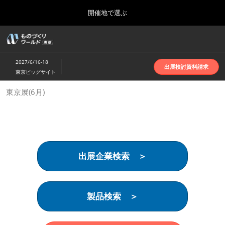
Press
ス
開催地で選ぶ
Escape
キ
to
ッ
close
ホーム
グ
プ
the
ロ
2026年10月07日
し
ー
menu.
インテックス大阪 | INTEX Osaka
2027/6/16-18
バ
出展検討資料請求
て
東京ビッグサイト
ル
進
ナ
名古屋展(4月)
東京展(6月)
ビ
む
2027年04月07日
ゲ
ポートメッセなごや | Port Messe Nagoya
ー
シ
ョ
東京展(6月)
ン
2027年06月16日
を
東京ビッグサイト | Tokyo Big Sight
出展企業検索 ＞
折
り
た
大阪展(10月)
た
2026年10月07日
む
製品検索 ＞
インテックス大阪 | INTEX Osaka