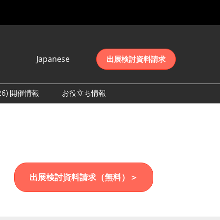
Japanese
出展検討資料請求
Japanese
English
026) 開催情報
お役立ち情報
简体中文
初日の様子 (2026)
한국어
数 (2026)
出展検討資料請求（無料）＞