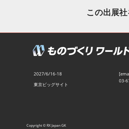
製造業DX展
展示会・
シー
この出展社
ものづくりODM/EMS展
製造業サイバーセキュリテ
ィ展
スマートメンテナンス展
ものづくりNEXT
製造業×フィジカルAI展
2027/6/16-18
[emai
03-6
東京ビッグサイト
Copyright © RX Japan GK