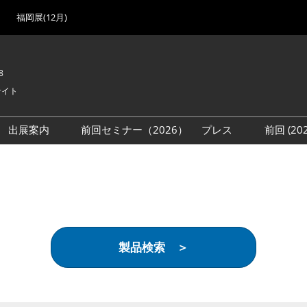
福岡展(12月)
8
サイト
出展案内
前回セミナー（2026）
プレス
前回 (2
展
展社・製品検索
出展検討資料を請求する
取材事前登録
会場
（無料）
展製品特集 一覧
来場者
ローバル･サプライ
特集
目の併催イベント
製品検索 ＞
法について