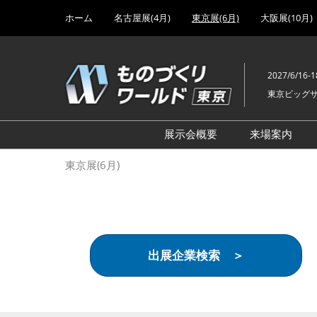
Press
ス
ホーム
名古屋展(4月)
東京展(6月)
大阪展(10月)
Escape
キ
to
ッ
close
プ
the
2027/6/16-1
し
menu.
東京ビッグ
て
進
む
展示会概要
来場案内
設計･製造ソリューション
前回 出
東京展(6月)
機械要素技術展
前回 出
ヘルスケア･医療機器 開発
前回 グ
展
チェーン
工場設備･備品展
前回 注
出展企業検索 ＞
次世代3Dプリンタ展
ご来場方
計測･検査･センサ展
アクセス