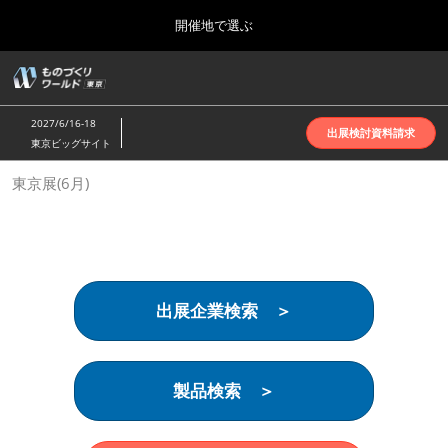
Press
ス
開催地で選ぶ
Escape
キ
to
ッ
close
ホーム
グ
プ
the
ロ
2026年10月07日
し
ー
menu.
インテックス大阪 | INTEX Osaka
2027/6/16-18
バ
出展検討資料請求
て
東京ビッグサイト
ル
進
ナ
名古屋展(4月)
東京展(6月)
ビ
む
2027年04月07日
ゲ
ポートメッセなごや | Port Messe Nagoya
ー
シ
ョ
東京展(6月)
ン
2027年06月16日
を
東京ビッグサイト | Tokyo Big Sight
出展企業検索 ＞
折
り
た
大阪展(10月)
た
2026年10月07日
む
製品検索 ＞
インテックス大阪 | INTEX Osaka