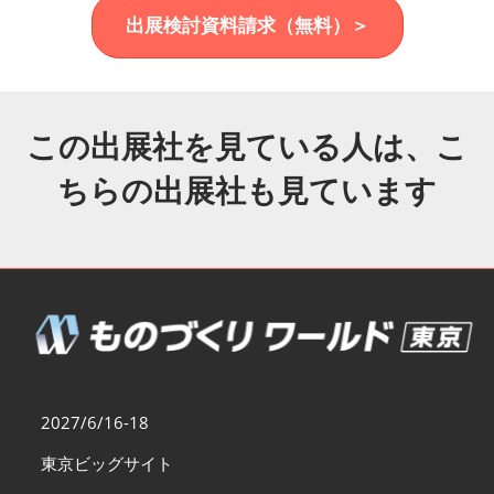
福岡展(12月)
出展検討資料請求（無料）＞
2026年12月02日
マリンメッセ福岡｜MARIN MESSE Fukuoka
この出展社を見ている人は、こ
ちらの出展社も見ています
2027/6/16-18
東京ビッグサイト