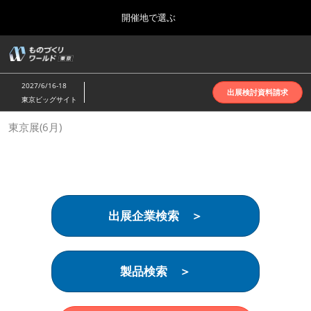
Press
ス
開催地で選ぶ
Escape
キ
to
ッ
close
ホーム
グ
プ
the
ロ
2026年10月07日
し
ー
menu.
インテックス大阪 | INTEX Osaka
2027/6/16-18
バ
出展検討資料請求
て
東京ビッグサイト
ル
進
ナ
名古屋展(4月)
東京展(6月)
ビ
む
2027年04月07日
ゲ
ポートメッセなごや | Port Messe Nagoya
ー
シ
ョ
東京展(6月)
ン
2027年06月16日
を
東京ビッグサイト | Tokyo Big Sight
出展企業検索 ＞
折
り
た
大阪展(10月)
た
2026年10月07日
む
製品検索 ＞
インテックス大阪 | INTEX Osaka