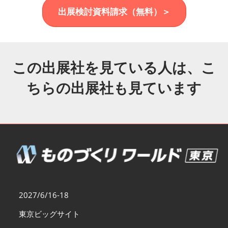
福岡展(12月)
出展検討資料請求（無料）＞
2026年12月02日
マリンメッセ福岡｜MARIN MESSE Fukuoka
この出展社を見ている人は、こ
ちらの出展社も見ています
2027/6/16-18
東京ビッグサイト