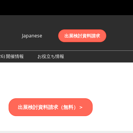
Japanese
出展検討資料請求
Japanese
English
026) 開催情報
お役立ち情報
简体中文
初日の様子 (2026)
한국어
数 (2026)
出展検討資料請求（無料）＞