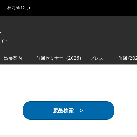
福岡展(12月)
8
サイト
出展案内
前回セミナー（2026）
プレス
前回 (2
展
展社・製品検索
出展検討資料を請求する
取材事前登録
会場
（無料）
展製品特集 一覧
来場者
ローバル･サプライ
特集
目の併催イベント
製品検索 ＞
法について