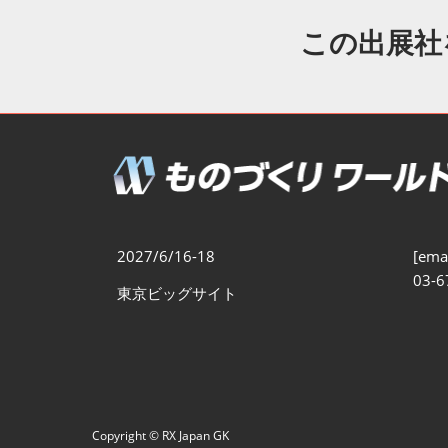
製造業DX展
展示会・
シー
この出展社
ものづくりODM/EMS展
製造業サイバーセキュリテ
ィ展
スマートメンテナンス展
ものづくりNEXT
製造業×フィジカルAI展
2027/6/16-18
[emai
03-6
東京ビッグサイト
Copyright © RX Japan GK