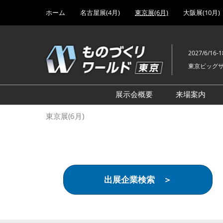
Press
ス
ホーム
名古屋展(4月)
東京展(6月)
大阪展(10月)
Escape
キ
to
ッ
close
プ
the
2027/6/16-1
し
menu.
東京ビッグ
て
進
む
展示会概要
来場案内
設計･製造ソリューション
前回 出
東京展(6月)
機械要素技術展
前回 出
ヘルスケア･医療機器 開発
前回 グ
展
チェーン
工場設備･備品展
前回 注
出展企業検索 ＞
次世代3Dプリンタ展
ご来場方
計測･検査･センサ展
アクセス