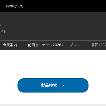
福岡展(12月)
8
サイト
出展案内
前回セミナー（2026）
プレス
前回 (2
展
展社・製品検索
出展検討資料を請求する
取材事前登録
会場
（無料）
展製品特集 一覧
来場者
ローバル･サプライ
特集
目の併催イベント
製品検索 ＞
法について