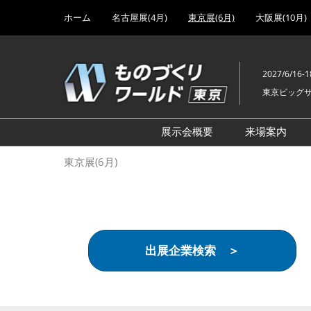
Press
ス
ホーム
名古屋展(4月)
東京展(6月)
大阪展(10月)
Escape
キ
to
ッ
close
プ
the
2027/6/16-1
し
menu.
東京ビッグ
て
進
む
展示会概要
来場案内
設計･製造ソリューション
前回 出
東京展(6月)
機械要素技術展
前回 出
ヘルスケア･医療機器 開発
前回 グ
展
チェーン
工場設備･備品展
前回 注
出展企業検索 ＞
次世代3Dプリンタ展
ご来場方
計測･検査･センサ展
アクセス