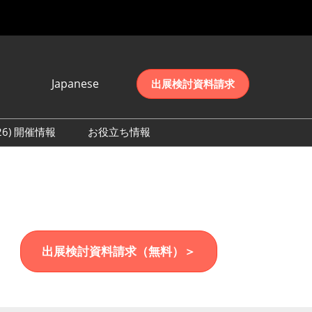
Japanese
出展検討資料請求
Japanese
English
026) 開催情報
お役立ち情報
简体中文
初日の様子 (2026)
한국어
数 (2026)
出展検討資料請求（無料）＞