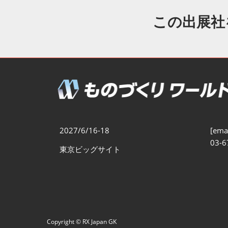
製造業DX展
展示会・
シー
この出展社
ものづくりODM/EMS展
製造業サイバーセキュリテ
ィ展
スマートメンテナンス展
ものづくりNEXT
製造業×フィジカルAI展
2027/6/16-18
[emai
03-6
東京ビッグサイト
Copyright © RX Japan GK