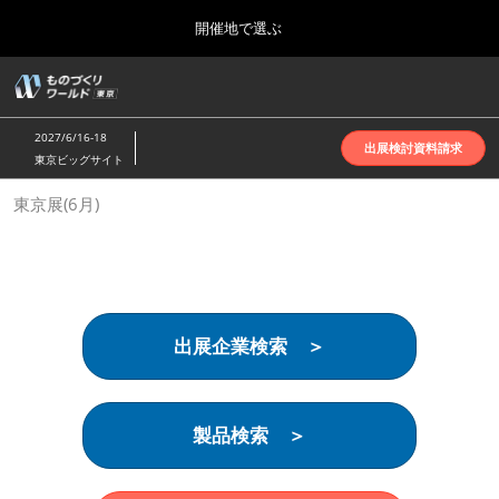
Press
ス
開催地で選ぶ
Escape
キ
to
ッ
close
ホーム
グ
プ
the
ロ
2026年10月07日
し
ー
menu.
インテックス大阪 | INTEX Osaka
2027/6/16-18
バ
出展検討資料請求
て
東京ビッグサイト
ル
進
ナ
名古屋展(4月)
東京展(6月)
ビ
む
2027年04月07日
ゲ
ポートメッセなごや | Port Messe Nagoya
ー
シ
ョ
東京展(6月)
ン
2027年06月16日
を
東京ビッグサイト | Tokyo Big Sight
出展企業検索 ＞
折
り
た
大阪展(10月)
た
2026年10月07日
む
製品検索 ＞
インテックス大阪 | INTEX Osaka