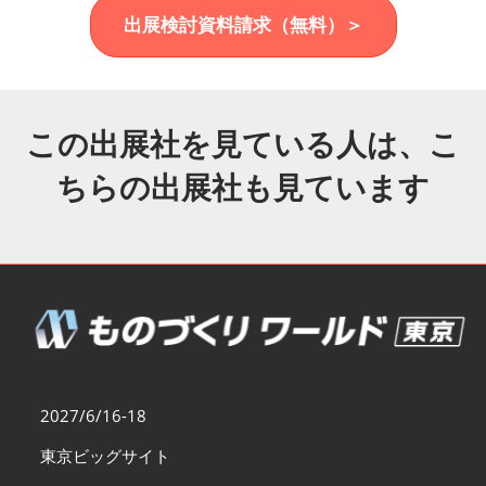
福岡展(12月)
出展検討資料請求（無料）＞
2026年12月02日
マリンメッセ福岡｜MARIN MESSE Fukuoka
この出展社を見ている人は、こ
ちらの出展社も見ています
2027/6/16-18
東京ビッグサイト