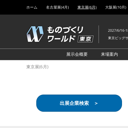
Press
ス
ホーム
名古屋展(4月)
東京展(6月)
大阪展(10月)
Escape
キ
to
ッ
close
プ
the
2027/6/16-1
し
menu.
東京ビッグ
て
進
む
展示会概要
来場案内
設計･製造ソリューション
前回 出
東京展(6月)
機械要素技術展
前回 出
ヘルスケア･医療機器 開発
前回 グ
展
チェーン
工場設備･備品展
前回 注
出展企業検索 ＞
次世代3Dプリンタ展
ご来場方
計測･検査･センサ展
アクセス