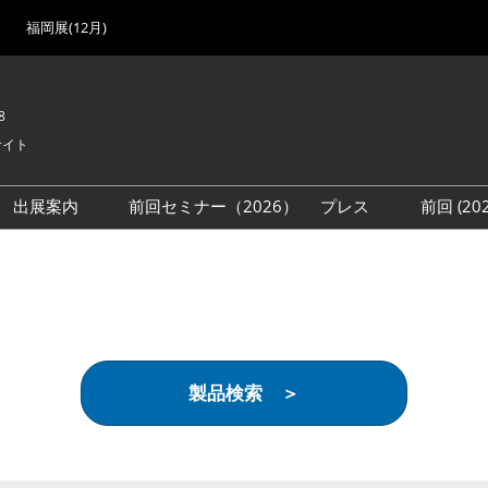
福岡展(12月)
8
サイト
出展案内
前回セミナー（2026）
プレス
前回 (2
展
展社・製品検索
出展検討資料を請求する
取材事前登録
会場
（無料）
展製品特集 一覧
来場者
ローバル･サプライ
特集
目の併催イベント
製品検索 ＞
法について