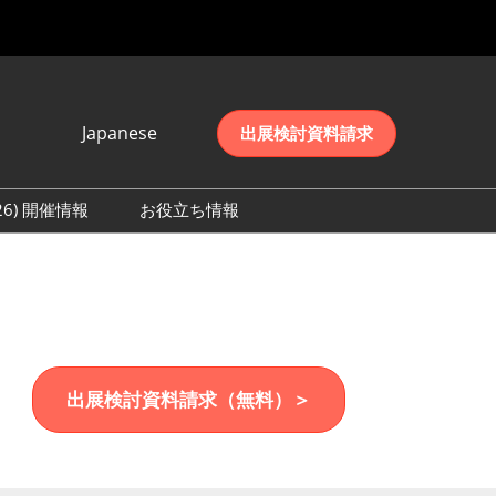
Japanese
出展検討資料請求
Japanese
English
026) 開催情報
お役立ち情報
简体中文
初日の様子 (2026)
한국어
数 (2026)
出展検討資料請求（無料）＞