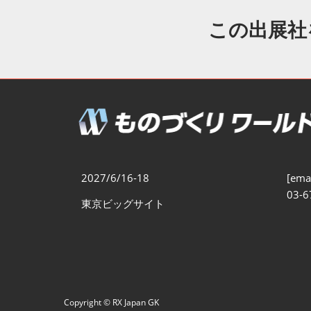
製造業DX展
展示会・
シー
この出展社
ものづくりODM/EMS展
製造業サイバーセキュリテ
ィ展
スマートメンテナンス展
ものづくりNEXT
製造業×フィジカルAI展
2027/6/16-18
[emai
03-6
東京ビッグサイト
Copyright © RX Japan GK