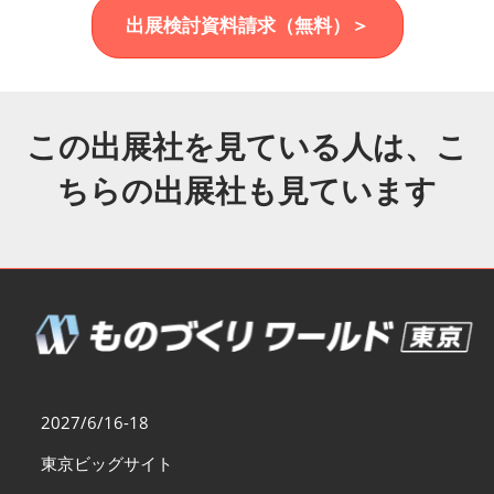
福岡展(12月)
出展検討資料請求（無料）＞
2026年12月02日
マリンメッセ福岡｜MARIN MESSE Fukuoka
この出展社を見ている人は、こ
ちらの出展社も見ています
2027/6/16-18
東京ビッグサイト