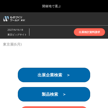
Press
ス
開催地で選ぶ
Escape
キ
to
ッ
close
ホーム
グ
プ
the
ロ
2026年10月07日
し
ー
menu.
インテックス大阪 | INTEX Osaka
2027/6/16-18
バ
出展検討資料請求
て
東京ビッグサイト
ル
進
ナ
名古屋展(4月)
東京展(6月)
ビ
む
2027年04月07日
ゲ
ポートメッセなごや | Port Messe Nagoya
ー
シ
ョ
東京展(6月)
ン
2027年06月16日
を
東京ビッグサイト | Tokyo Big Sight
出展企業検索 ＞
折
り
た
大阪展(10月)
た
2026年10月07日
む
製品検索 ＞
インテックス大阪 | INTEX Osaka