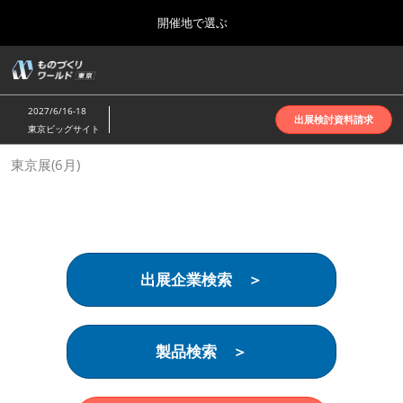
Press
ス
開催地で選ぶ
Escape
キ
to
ッ
close
ホーム
グ
プ
the
ロ
2026年10月07日
し
ー
menu.
インテックス大阪 | INTEX Osaka
2027/6/16-18
バ
出展検討資料請求
て
東京ビッグサイト
ル
進
ナ
名古屋展(4月)
東京展(6月)
ビ
む
2027年04月07日
ゲ
ポートメッセなごや | Port Messe Nagoya
ー
シ
ョ
東京展(6月)
ン
2027年06月16日
を
東京ビッグサイト | Tokyo Big Sight
出展企業検索 ＞
折
り
た
大阪展(10月)
た
2026年10月07日
む
製品検索 ＞
インテックス大阪 | INTEX Osaka