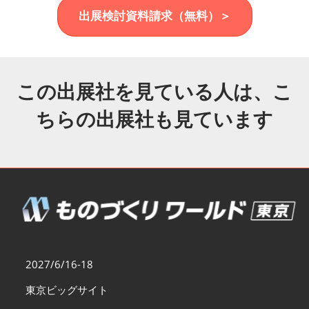
福岡展(12月)
出展検討資料請求（無料）＞
2026年12月02日
マリンメッセ福岡｜MARIN MESSE Fukuoka
この出展社を見ている人は、こ
ちらの出展社も見ています
2027/6/16-18
東京ビッグサイト