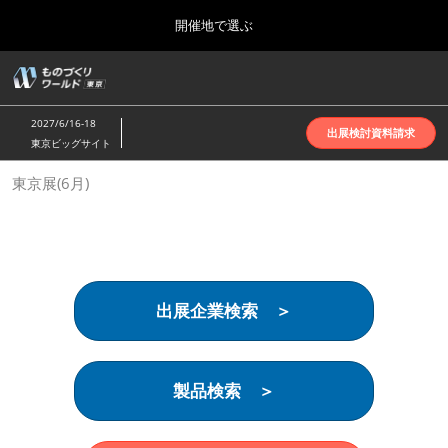
Press
ス
開催地で選ぶ
Escape
キ
to
ッ
close
ホーム
グ
プ
the
ロ
2026年10月07日
し
ー
menu.
インテックス大阪 | INTEX Osaka
2027/6/16-18
バ
出展検討資料請求
て
東京ビッグサイト
ル
進
ナ
名古屋展(4月)
東京展(6月)
ビ
む
2027年04月07日
ゲ
ポートメッセなごや | Port Messe Nagoya
ー
シ
ョ
東京展(6月)
ン
2027年06月16日
を
東京ビッグサイト | Tokyo Big Sight
出展企業検索 ＞
折
り
た
大阪展(10月)
た
2026年10月07日
む
製品検索 ＞
インテックス大阪 | INTEX Osaka