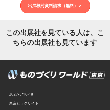
福岡展(12月)
出展検討資料請求（無料）＞
2026年12月02日
マリンメッセ福岡｜MARIN MESSE Fukuoka
この出展社を見ている人は、こ
ちらの出展社も見ています
2027/6/16-18
東京ビッグサイト