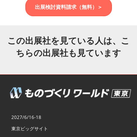
福岡展(12月)
出展検討資料請求（無料）＞
2026年12月02日
マリンメッセ福岡｜MARIN MESSE Fukuoka
この出展社を見ている人は、こ
ちらの出展社も見ています
2027/6/16-18
東京ビッグサイト