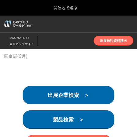
Press
ス
開催地で選ぶ
Escape
キ
to
ッ
close
ホーム
グ
プ
the
ロ
2026年10月07日
し
ー
menu.
インテックス大阪 | INTEX Osaka
2027/6/16-18
バ
出展検討資料請求
て
東京ビッグサイト
ル
進
ナ
名古屋展(4月)
東京展(6月)
ビ
む
2027年04月07日
ゲ
ポートメッセなごや | Port Messe Nagoya
ー
シ
ョ
東京展(6月)
ン
2027年06月16日
を
東京ビッグサイト | Tokyo Big Sight
出展企業検索 ＞
折
り
た
大阪展(10月)
た
2026年10月07日
む
製品検索 ＞
インテックス大阪 | INTEX Osaka