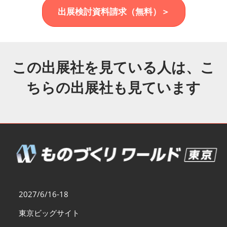
福岡展(12月)
出展検討資料請求（無料）＞
2026年12月02日
マリンメッセ福岡｜MARIN MESSE Fukuoka
この出展社を見ている人は、こ
ちらの出展社も見ています
2027/6/16-18
東京ビッグサイト