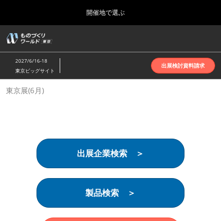
Press
ス
開催地で選ぶ
Escape
キ
to
ッ
close
ホーム
グ
プ
the
ロ
2026年10月07日
し
ー
menu.
インテックス大阪 | INTEX Osaka
2027/6/16-18
バ
出展検討資料請求
て
東京ビッグサイト
ル
進
ナ
名古屋展(4月)
東京展(6月)
ビ
む
2027年04月07日
ゲ
ポートメッセなごや | Port Messe Nagoya
ー
シ
ョ
東京展(6月)
ン
2027年06月16日
を
東京ビッグサイト | Tokyo Big Sight
出展企業検索 ＞
折
り
た
大阪展(10月)
た
2026年10月07日
む
製品検索 ＞
インテックス大阪 | INTEX Osaka