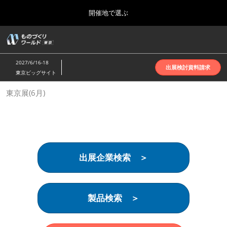
Press
ス
開催地で選ぶ
Escape
キ
to
ッ
close
ホーム
グ
プ
the
ロ
2026年10月07日
し
ー
menu.
インテックス大阪 | INTEX Osaka
2027/6/16-18
バ
出展検討資料請求
て
東京ビッグサイト
ル
進
ナ
名古屋展(4月)
東京展(6月)
ビ
む
2027年04月07日
ゲ
ポートメッセなごや | Port Messe Nagoya
ー
シ
ョ
東京展(6月)
ン
2027年06月16日
を
東京ビッグサイト | Tokyo Big Sight
出展企業検索 ＞
折
り
た
大阪展(10月)
た
2026年10月07日
む
製品検索 ＞
インテックス大阪 | INTEX Osaka