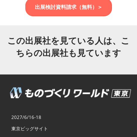
福岡展(12月)
出展検討資料請求（無料）＞
2026年12月02日
マリンメッセ福岡｜MARIN MESSE Fukuoka
この出展社を見ている人は、こ
ちらの出展社も見ています
2027/6/16-18
東京ビッグサイト