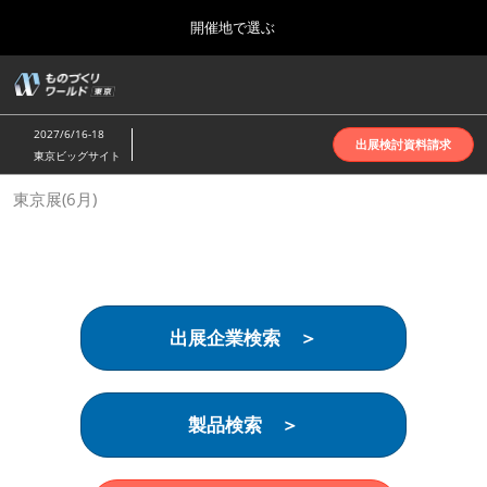
Press
ス
開催地で選ぶ
Escape
キ
to
ッ
close
ホーム
グ
プ
the
ロ
2026年10月07日
し
ー
menu.
インテックス大阪 | INTEX Osaka
2027/6/16-18
バ
出展検討資料請求
て
東京ビッグサイト
ル
進
ナ
名古屋展(4月)
東京展(6月)
ビ
む
2027年04月07日
ゲ
ポートメッセなごや | Port Messe Nagoya
ー
シ
ョ
東京展(6月)
ン
2027年06月16日
を
東京ビッグサイト | Tokyo Big Sight
出展企業検索 ＞
折
り
た
大阪展(10月)
た
2026年10月07日
む
製品検索 ＞
インテックス大阪 | INTEX Osaka