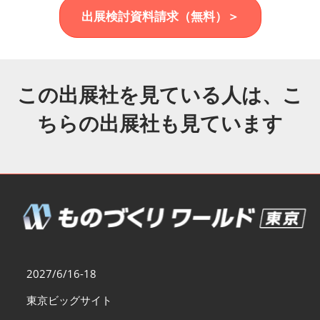
福岡展(12月)
出展検討資料請求（無料）＞
2026年12月02日
マリンメッセ福岡｜MARIN MESSE Fukuoka
この出展社を見ている人は、こ
ちらの出展社も見ています
2027/6/16-18
東京ビッグサイト