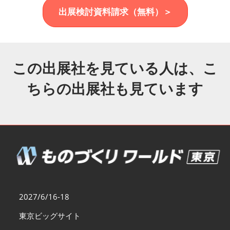
福岡展(12月)
出展検討資料請求（無料）＞
2026年12月02日
マリンメッセ福岡｜MARIN MESSE Fukuoka
この出展社を見ている人は、こ
ちらの出展社も見ています
2027/6/16-18
東京ビッグサイト