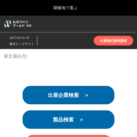
Press
ス
開催地で選ぶ
Escape
キ
to
ッ
close
ホーム
グ
プ
the
ロ
2026年10月07日
し
ー
menu.
インテックス大阪 | INTEX Osaka
2027/6/16-18
バ
出展検討資料請求
て
東京ビッグサイト
ル
進
ナ
名古屋展(4月)
東京展(6月)
ビ
む
2027年04月07日
ゲ
ポートメッセなごや | Port Messe Nagoya
ー
シ
ョ
東京展(6月)
ン
2027年06月16日
を
東京ビッグサイト | Tokyo Big Sight
出展企業検索 ＞
折
り
た
大阪展(10月)
た
2026年10月07日
む
製品検索 ＞
インテックス大阪 | INTEX Osaka