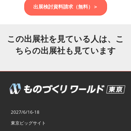
福岡展(12月)
出展検討資料請求（無料）＞
2026年12月02日
マリンメッセ福岡｜MARIN MESSE Fukuoka
この出展社を見ている人は、こ
ちらの出展社も見ています
2027/6/16-18
東京ビッグサイト