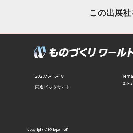
製造業DX展
展示会・
シー
この出展社
ものづくりODM/EMS展
製造業サイバーセキュリテ
ィ展
スマートメンテナンス展
ものづくりNEXT
製造業×フィジカルAI展
2027/6/16-18
[emai
03-6
東京ビッグサイト
Copyright © RX Japan GK