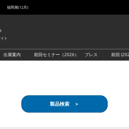
福岡展(12月)
8
サイト
出展案内
前回セミナー（2026）
プレス
前回 (2
展
展社・製品検索
出展検討資料を請求する
取材事前登録
会場
（無料）
展製品特集 一覧
来場者
ローバル･サプライ
特集
目の併催イベント
製品検索 ＞
法について