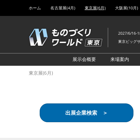
Press
ス
ホーム
名古屋展(4月)
東京展(6月)
大阪展(10月)
Escape
キ
to
ッ
close
プ
the
2027/6/16-1
し
menu.
東京ビッグ
て
進
む
展示会概要
来場案内
設計･製造ソリューション
前回 出
東京展(6月)
機械要素技術展
前回 出
ヘルスケア･医療機器 開発
前回 グ
展
チェーン
工場設備･備品展
前回 注
出展企業検索 ＞
次世代3Dプリンタ展
ご来場方
計測･検査･センサ展
アクセス