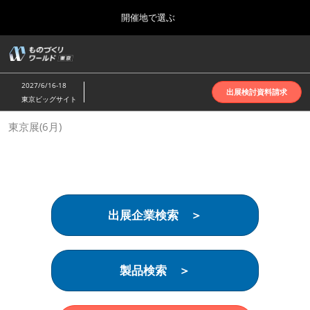
Press
ス
開催地で選ぶ
Escape
キ
to
ッ
close
ホーム
グ
プ
the
ロ
2026年10月07日
し
ー
menu.
インテックス大阪 | INTEX Osaka
2027/6/16-18
バ
出展検討資料請求
て
東京ビッグサイト
ル
進
ナ
名古屋展(4月)
東京展(6月)
ビ
む
2027年04月07日
ゲ
ポートメッセなごや | Port Messe Nagoya
ー
シ
ョ
東京展(6月)
ン
2027年06月16日
を
東京ビッグサイト | Tokyo Big Sight
出展企業検索 ＞
折
り
た
大阪展(10月)
た
2026年10月07日
む
製品検索 ＞
インテックス大阪 | INTEX Osaka