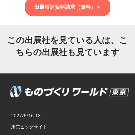
福岡展(12月)
出展検討資料請求（無料）＞
2026年12月02日
マリンメッセ福岡｜MARIN MESSE Fukuoka
この出展社を見ている人は、こ
ちらの出展社も見ています
2027/6/16-18
東京ビッグサイト