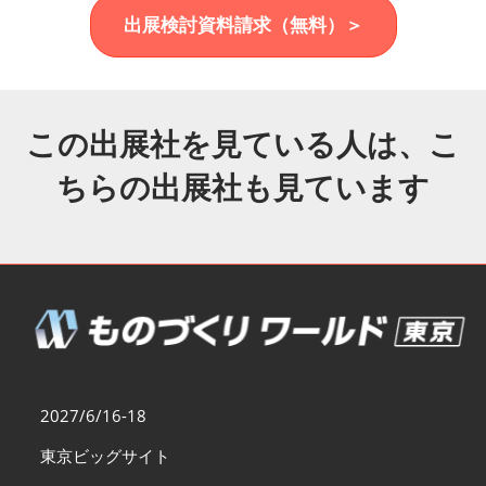
福岡展(12月)
出展検討資料請求（無料）＞
2026年12月02日
マリンメッセ福岡｜MARIN MESSE Fukuoka
この出展社を見ている人は、こ
ちらの出展社も見ています
2027/6/16-18
東京ビッグサイト