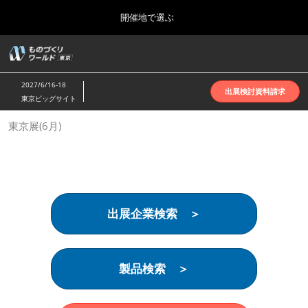
Press
ス
開催地で選ぶ
Escape
キ
to
ッ
close
ホーム
グ
プ
the
ロ
2026年10月07日
し
ー
menu.
インテックス大阪 | INTEX Osaka
2027/6/16-18
バ
出展検討資料請求
て
東京ビッグサイト
ル
進
ナ
名古屋展(4月)
東京展(6月)
ビ
む
2027年04月07日
ゲ
ポートメッセなごや | Port Messe Nagoya
ー
シ
ョ
東京展(6月)
ン
2027年06月16日
を
東京ビッグサイト | Tokyo Big Sight
出展企業検索 ＞
折
り
た
大阪展(10月)
た
2026年10月07日
む
製品検索 ＞
インテックス大阪 | INTEX Osaka