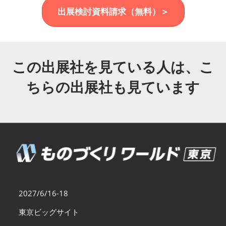
福岡展(12月)
出展検討資料請求（無料）＞
2026年12月02日
マリンメッセ福岡｜MARIN MESSE Fukuoka
この出展社を見ている人は、こ
ちらの出展社も見ています
2027/6/16-18
東京ビッグサイト