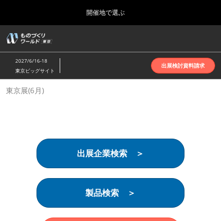
Press
ス
開催地で選ぶ
Escape
キ
to
ッ
close
ホーム
グ
プ
the
ロ
2026年10月07日
し
ー
menu.
インテックス大阪 | INTEX Osaka
2027/6/16-18
バ
出展検討資料請求
て
東京ビッグサイト
ル
進
ナ
名古屋展(4月)
東京展(6月)
ビ
む
2027年04月07日
ゲ
ポートメッセなごや | Port Messe Nagoya
ー
シ
ョ
東京展(6月)
ン
2027年06月16日
を
東京ビッグサイト | Tokyo Big Sight
出展企業検索 ＞
折
り
た
大阪展(10月)
た
2026年10月07日
む
製品検索 ＞
インテックス大阪 | INTEX Osaka