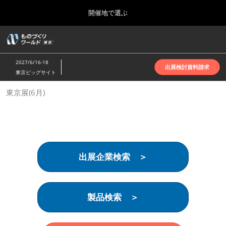
Press
ス
開催地で選ぶ
Escape
キ
to
ッ
close
ホーム
グ
プ
the
ロ
2026年10月07日
し
ー
menu.
インテックス大阪 | INTEX Osaka
2027/6/16-18
バ
出展検討資料請求
て
東京ビッグサイト
ル
進
ナ
名古屋展(4月)
東京展(6月)
ビ
む
2027年04月07日
ゲ
ポートメッセなごや | Port Messe Nagoya
ー
シ
ョ
東京展(6月)
ン
2027年06月16日
を
東京ビッグサイト | Tokyo Big Sight
出展企業検索 ＞
折
り
た
大阪展(10月)
た
2026年10月07日
む
製品検索 ＞
インテックス大阪 | INTEX Osaka