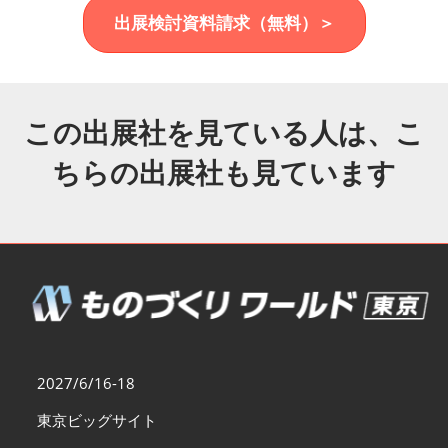
福岡展(12月)
出展検討資料請求（無料）＞
2026年12月02日
マリンメッセ福岡｜MARIN MESSE Fukuoka
この出展社を見ている人は、こ
ちらの出展社も見ています
2027/6/16-18
東京ビッグサイト