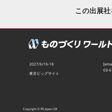
製造業DX展
展示会・
シー
この出展社
ものづくりODM/EMS展
製造業サイバーセキュリテ
ィ展
スマートメンテナンス展
ものづくりNEXT
製造業×フィジカルAI展
2027/6/16-18
[emai
03-6
東京ビッグサイト
Copyright © RX Japan GK