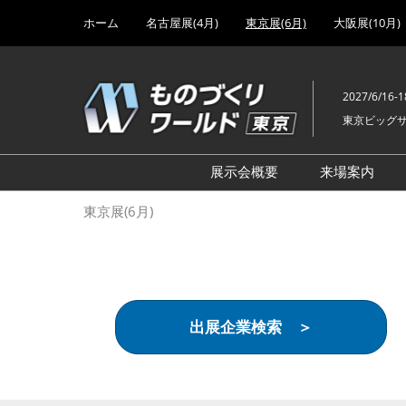
Press
ス
ホーム
名古屋展(4月)
東京展(6月)
大阪展(10月)
Escape
キ
to
ッ
close
プ
the
2027/6/16-1
し
menu.
東京ビッグ
て
進
む
展示会概要
来場案内
設計･製造ソリューション
前回 出
東京展(6月)
機械要素技術展
前回 出
ヘルスケア･医療機器 開発
前回 グ
展
チェーン
工場設備･備品展
前回 注
出展企業検索 ＞
次世代3Dプリンタ展
ご来場方
計測･検査･センサ展
アクセス