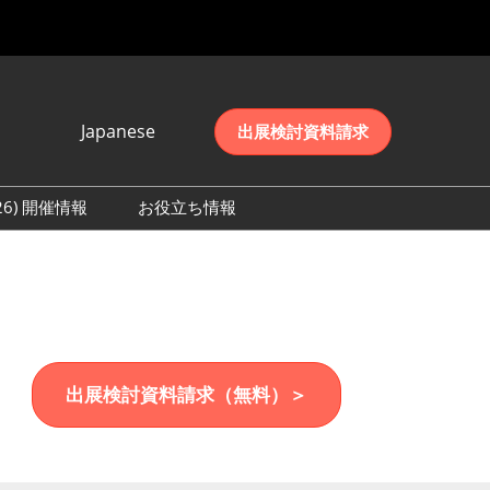
Japanese
出展検討資料請求
Japanese
English
026) 開催情報
お役立ち情報
简体中文
初日の様子 (2026)
한국어
数 (2026)
出展検討資料請求（無料）＞