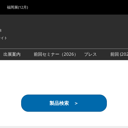
福岡展(12月)
8
サイト
出展案内
前回セミナー（2026）
プレス
前回 (2
展
展社・製品検索
出展検討資料を請求する
取材事前登録
会場
（無料）
展製品特集 一覧
来場者
ローバル･サプライ
特集
目の併催イベント
製品検索 ＞
法について