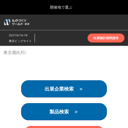
Press
ス
開催地で選ぶ
Escape
キ
to
ッ
close
ホーム
グ
プ
the
ロ
2026年10月07日
し
ー
menu.
インテックス大阪 | INTEX Osaka
2027/6/16-18
バ
出展検討資料請求
て
東京ビッグサイト
ル
進
ナ
名古屋展(4月)
東京展(6月)
ビ
む
2027年04月07日
ゲ
ポートメッセなごや | Port Messe Nagoya
ー
シ
ョ
東京展(6月)
ン
2027年06月16日
を
東京ビッグサイト | Tokyo Big Sight
出展企業検索 ＞
折
り
た
大阪展(10月)
た
2026年10月07日
む
製品検索 ＞
インテックス大阪 | INTEX Osaka