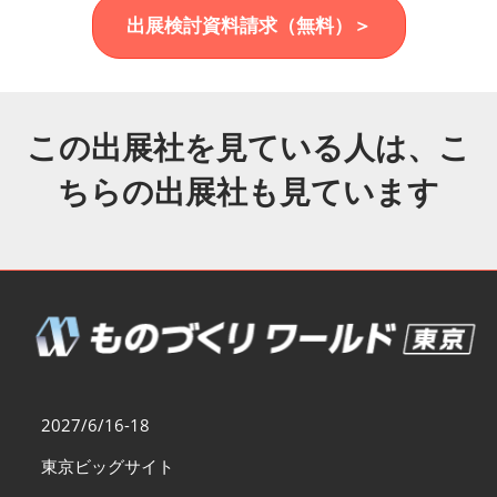
福岡展(12月)
出展検討資料請求（無料）＞
2026年12月02日
マリンメッセ福岡｜MARIN MESSE Fukuoka
この出展社を見ている人は、こ
ちらの出展社も見ています
2027/6/16-18
東京ビッグサイト