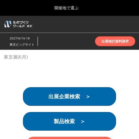
Press
ス
開催地で選ぶ
Escape
キ
to
ッ
close
ホーム
グ
プ
the
ロ
2026年10月07日
し
ー
menu.
インテックス大阪 | INTEX Osaka
2027/6/16-18
バ
出展検討資料請求
て
東京ビッグサイト
ル
進
ナ
名古屋展(4月)
東京展(6月)
ビ
む
2027年04月07日
ゲ
ポートメッセなごや | Port Messe Nagoya
ー
シ
ョ
東京展(6月)
ン
2027年06月16日
を
東京ビッグサイト | Tokyo Big Sight
出展企業検索 ＞
折
り
た
大阪展(10月)
た
2026年10月07日
む
製品検索 ＞
インテックス大阪 | INTEX Osaka