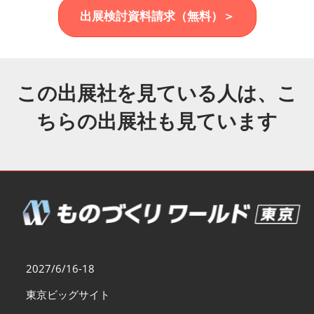
福岡展(12月)
出展検討資料請求（無料）＞
2026年12月02日
マリンメッセ福岡｜MARIN MESSE Fukuoka
この出展社を見ている人は、こ
ちらの出展社も見ています
2027/6/16-18
東京ビッグサイト