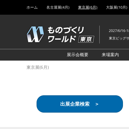
Press
ス
ホーム
名古屋展(4月)
東京展(6月)
大阪展(10月)
Escape
キ
to
ッ
close
プ
the
2027/6/16-1
し
menu.
東京ビッグ
て
進
む
展示会概要
来場案内
設計･製造ソリューション
前回 出
東京展(6月)
機械要素技術展
前回 出
ヘルスケア･医療機器 開発
前回 グ
展
チェーン
工場設備･備品展
前回 注
出展企業検索 ＞
次世代3Dプリンタ展
ご来場方
計測･検査･センサ展
アクセス