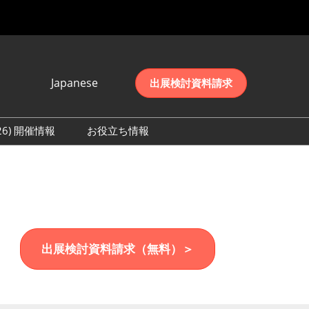
Japanese
出展検討資料請求
Japanese
English
026) 開催情報
お役立ち情報
简体中文
初日の様子 (2026)
한국어
数 (2026)
出展検討資料請求（無料）＞