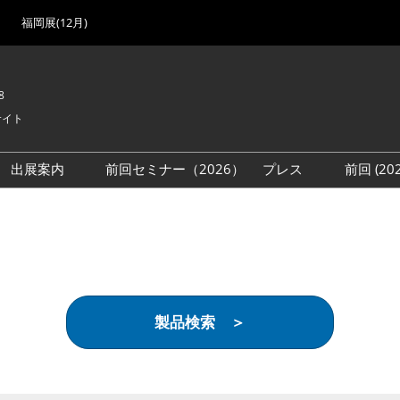
福岡展(12月)
8
サイト
出展案内
前回セミナー（2026）
プレス
前回 (2
展
展社・製品検索
出展検討資料を請求する
取材事前登録
会場
（無料）
展製品特集 一覧
来場者
ローバル･サプライ
特集
目の併催イベント
製品検索 ＞
法について