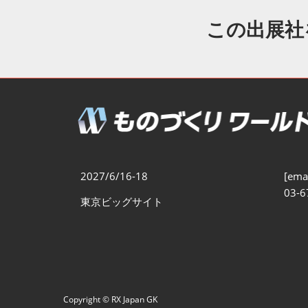
製造業DX展
展示会・
シー
この出展社
ものづくりODM/EMS展
製造業サイバーセキュリテ
ィ展
スマートメンテナンス展
ものづくりNEXT
製造業×フィジカルAI展
2027/6/16-18
[emai
03-6
東京ビッグサイト
Copyright © RX Japan GK