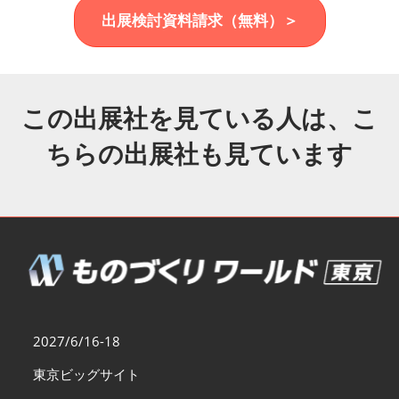
福岡展(12月)
出展検討資料請求（無料）＞
2026年12月02日
マリンメッセ福岡｜MARIN MESSE Fukuoka
この出展社を見ている人は、こ
ちらの出展社も見ています
2027/6/16-18
東京ビッグサイト