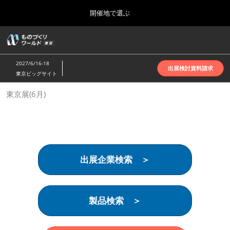
Press
ス
開催地で選ぶ
Escape
キ
to
ッ
close
ホーム
グ
プ
the
ロ
2026年10月07日
し
ー
menu.
インテックス大阪 | INTEX Osaka
2027/6/16-18
バ
出展検討資料請求
て
東京ビッグサイト
ル
進
ナ
名古屋展(4月)
東京展(6月)
ビ
む
2027年04月07日
ゲ
ポートメッセなごや | Port Messe Nagoya
ー
シ
ョ
東京展(6月)
ン
2027年06月16日
を
東京ビッグサイト | Tokyo Big Sight
出展企業検索 ＞
折
り
た
大阪展(10月)
た
2026年10月07日
む
製品検索 ＞
インテックス大阪 | INTEX Osaka