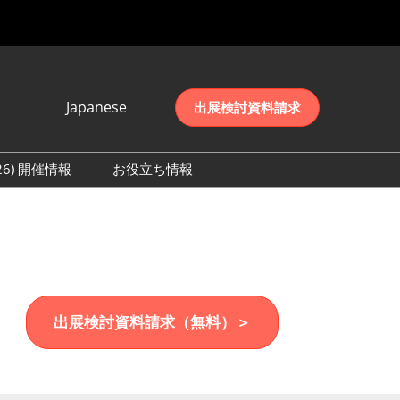
Japanese
出展検討資料請求
Japanese
English
026) 開催情報
お役立ち情報
简体中文
初日の様子 (2026)
한국어
数 (2026)
出展検討資料請求（無料）＞