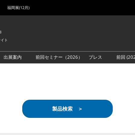
福岡展(12月)
8
サイト
出展案内
前回セミナー（2026）
プレス
前回 (2
展
展社・製品検索
出展検討資料を請求する
取材事前登録
会場
（無料）
展製品特集 一覧
来場者
ローバル･サプライ
特集
目の併催イベント
製品検索 ＞
法について