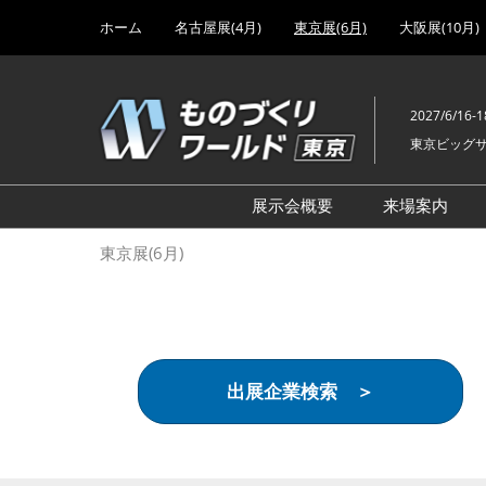
Press
ス
ホーム
名古屋展(4月)
東京展(6月)
大阪展(10月)
Escape
キ
to
ッ
close
プ
the
2027/6/16-1
し
menu.
東京ビッグ
て
進
む
展示会概要
来場案内
設計･製造ソリューション
前回 出
東京展(6月)
機械要素技術展
前回 出
ヘルスケア･医療機器 開発
前回 グ
展
チェーン
工場設備･備品展
前回 注
出展企業検索 ＞
次世代3Dプリンタ展
ご来場方
計測･検査･センサ展
アクセス