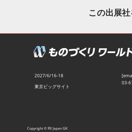
製造業DX展
展示会・
シー
この出展社
ものづくりODM/EMS展
製造業サイバーセキュリテ
ィ展
スマートメンテナンス展
ものづくりNEXT
製造業×フィジカルAI展
2027/6/16-18
[emai
03-6
東京ビッグサイト
Copyright © RX Japan GK