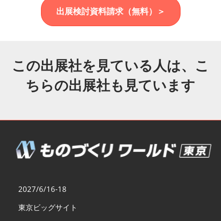
福岡展(12月)
出展検討資料請求（無料）＞
2026年12月02日
マリンメッセ福岡｜MARIN MESSE Fukuoka
この出展社を見ている人は、こ
ちらの出展社も見ています
2027/6/16-18
東京ビッグサイト