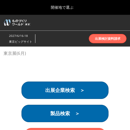
Press
ス
開催地で選ぶ
Escape
キ
to
ッ
close
ホーム
グ
プ
the
ロ
2026年10月07日
し
ー
menu.
インテックス大阪 | INTEX Osaka
2027/6/16-18
バ
出展検討資料請求
て
東京ビッグサイト
ル
進
ナ
名古屋展(4月)
東京展(6月)
ビ
む
2027年04月07日
ゲ
ポートメッセなごや | Port Messe Nagoya
ー
シ
ョ
東京展(6月)
ン
2027年06月16日
を
東京ビッグサイト | Tokyo Big Sight
出展企業検索 ＞
折
り
た
大阪展(10月)
た
2026年10月07日
む
製品検索 ＞
インテックス大阪 | INTEX Osaka