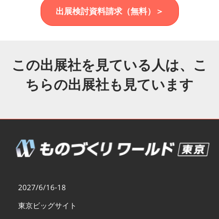
福岡展(12月)
出展検討資料請求（無料）＞
2026年12月02日
マリンメッセ福岡｜MARIN MESSE Fukuoka
この出展社を見ている人は、こ
ちらの出展社も見ています
2027/6/16-18
東京ビッグサイト