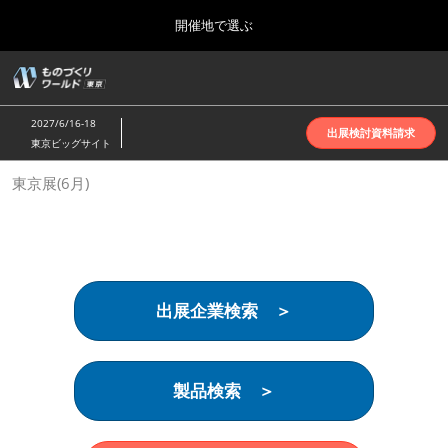
Press
ス
開催地で選ぶ
Escape
キ
to
ッ
close
ホーム
グ
プ
the
ロ
2026年10月07日
し
ー
menu.
インテックス大阪 | INTEX Osaka
2027/6/16-18
バ
出展検討資料請求
て
東京ビッグサイト
ル
進
ナ
名古屋展(4月)
東京展(6月)
ビ
む
2027年04月07日
ゲ
ポートメッセなごや | Port Messe Nagoya
ー
シ
ョ
東京展(6月)
ン
2027年06月16日
を
東京ビッグサイト | Tokyo Big Sight
出展企業検索 ＞
折
り
た
大阪展(10月)
た
2026年10月07日
む
製品検索 ＞
インテックス大阪 | INTEX Osaka