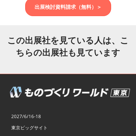
福岡展(12月)
出展検討資料請求（無料）＞
2026年12月02日
マリンメッセ福岡｜MARIN MESSE Fukuoka
この出展社を見ている人は、こ
ちらの出展社も見ています
2027/6/16-18
東京ビッグサイト