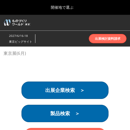
Press
ス
開催地で選ぶ
Escape
キ
to
ッ
close
ホーム
グ
プ
the
ロ
2026年10月07日
し
ー
menu.
インテックス大阪 | INTEX Osaka
2027/6/16-18
バ
出展検討資料請求
て
東京ビッグサイト
ル
進
ナ
名古屋展(4月)
東京展(6月)
ビ
む
2027年04月07日
ゲ
ポートメッセなごや | Port Messe Nagoya
ー
シ
ョ
東京展(6月)
ン
2027年06月16日
を
東京ビッグサイト | Tokyo Big Sight
出展企業検索 ＞
折
り
た
大阪展(10月)
た
2026年10月07日
む
製品検索 ＞
インテックス大阪 | INTEX Osaka