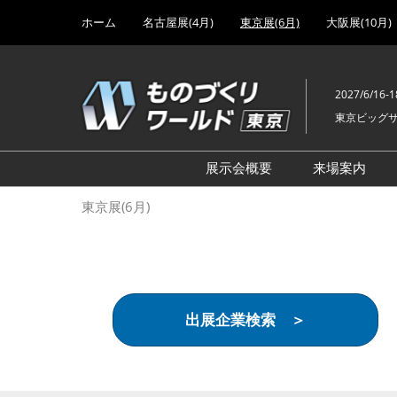
Press
ス
ホーム
名古屋展(4月)
東京展(6月)
大阪展(10月)
Escape
キ
to
ッ
close
プ
the
2027/6/16-1
し
menu.
東京ビッグ
て
進
む
展示会概要
来場案内
設計･製造ソリューション
前回 出
東京展(6月)
機械要素技術展
前回 出
ヘルスケア･医療機器 開発
前回 グ
展
チェーン
工場設備･備品展
前回 注
出展企業検索 ＞
次世代3Dプリンタ展
ご来場方
計測･検査･センサ展
アクセス