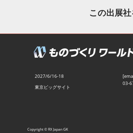
製造業DX展
展示会・
シー
この出展社
ものづくりODM/EMS展
製造業サイバーセキュリテ
ィ展
スマートメンテナンス展
ものづくりNEXT
製造業×フィジカルAI展
2027/6/16-18
[emai
03-6
東京ビッグサイト
Copyright © RX Japan GK