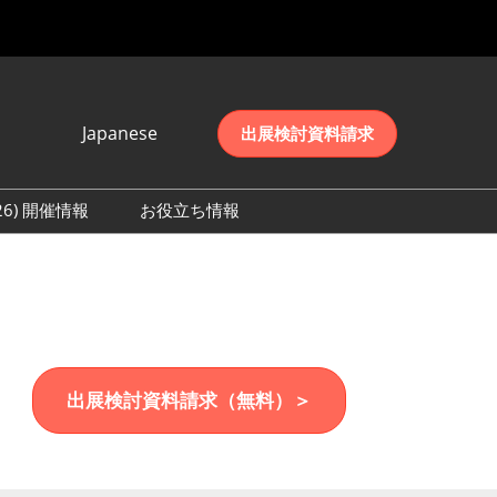
Japanese
出展検討資料請求
Japanese
English
026) 開催情報
お役立ち情報
简体中文
初日の様子 (2026)
한국어
数 (2026)
出展検討資料請求（無料）＞