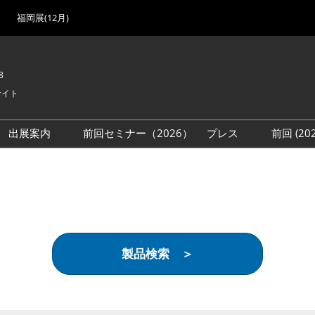
福岡展(12月)
8
サイト
出展案内
前回セミナー（2026）
プレス
前回 (2
展
展社・製品検索
出展検討資料を請求する
取材事前登録
会場
（無料）
展製品特集 一覧
来場者
ローバル･サプライ
特集
目の併催イベント
製品検索 ＞
法について