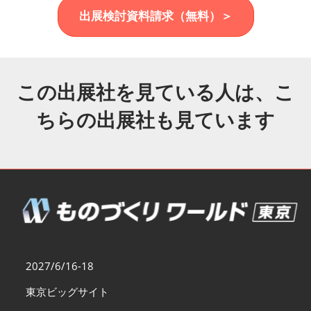
福岡展(12月)
出展検討資料請求（無料）＞
2026年12月02日
マリンメッセ福岡｜MARIN MESSE Fukuoka
この出展社を見ている人は、こ
ちらの出展社も見ています
2027/6/16-18
東京ビッグサイト