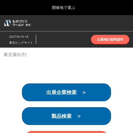
Press
ス
開催地で選ぶ
Escape
キ
to
ッ
close
ホーム
グ
プ
the
ロ
2026年10月07日
し
ー
menu.
インテックス大阪 | INTEX Osaka
2027/6/16-18
バ
出展検討資料請求
て
東京ビッグサイト
ル
進
ナ
名古屋展(4月)
東京展(6月)
ビ
む
2027年04月07日
ゲ
ポートメッセなごや | Port Messe Nagoya
ー
シ
ョ
東京展(6月)
ン
2027年06月16日
を
東京ビッグサイト | Tokyo Big Sight
出展企業検索 ＞
折
り
た
大阪展(10月)
た
2026年10月07日
む
製品検索 ＞
インテックス大阪 | INTEX Osaka