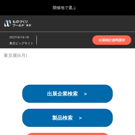
Press
ス
開催地で選ぶ
Escape
キ
to
ッ
close
ホーム
グ
プ
the
ロ
2026年10月07日
し
ー
menu.
インテックス大阪 | INTEX Osaka
2027/6/16-18
バ
出展検討資料請求
て
東京ビッグサイト
ル
進
ナ
名古屋展(4月)
東京展(6月)
ビ
む
2027年04月07日
ゲ
ポートメッセなごや | Port Messe Nagoya
ー
シ
ョ
東京展(6月)
ン
2027年06月16日
を
東京ビッグサイト | Tokyo Big Sight
出展企業検索 ＞
折
り
た
大阪展(10月)
た
2026年10月07日
む
製品検索 ＞
インテックス大阪 | INTEX Osaka