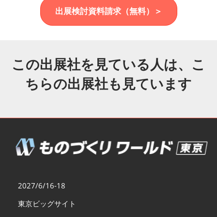
福岡展(12月)
出展検討資料請求（無料）＞
2026年12月02日
マリンメッセ福岡｜MARIN MESSE Fukuoka
この出展社を見ている人は、こ
ちらの出展社も見ています
2027/6/16-18
東京ビッグサイト