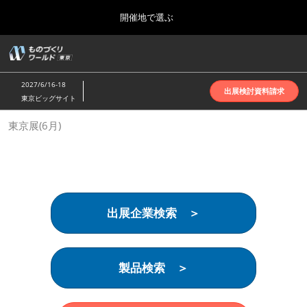
Press
ス
開催地で選ぶ
Escape
キ
to
ッ
close
ホーム
グ
プ
the
ロ
2026年10月07日
し
ー
menu.
インテックス大阪 | INTEX Osaka
2027/6/16-18
バ
出展検討資料請求
て
東京ビッグサイト
ル
進
ナ
名古屋展(4月)
東京展(6月)
ビ
む
2027年04月07日
ゲ
ポートメッセなごや | Port Messe Nagoya
ー
シ
ョ
東京展(6月)
ン
2027年06月16日
を
東京ビッグサイト | Tokyo Big Sight
出展企業検索 ＞
折
り
た
大阪展(10月)
た
2026年10月07日
む
製品検索 ＞
インテックス大阪 | INTEX Osaka