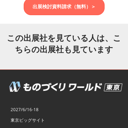
福岡展(12月)
出展検討資料請求（無料）＞
2026年12月02日
マリンメッセ福岡｜MARIN MESSE Fukuoka
この出展社を見ている人は、こ
ちらの出展社も見ています
2027/6/16-18
東京ビッグサイト