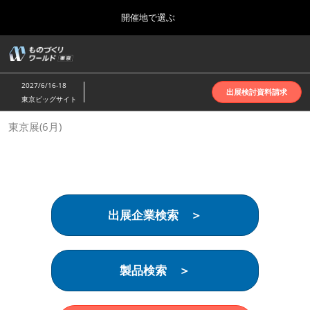
Press
ス
開催地で選ぶ
Escape
キ
to
ッ
close
ホーム
グ
プ
the
ロ
2026年10月07日
し
ー
menu.
インテックス大阪 | INTEX Osaka
2027/6/16-18
バ
出展検討資料請求
て
東京ビッグサイト
ル
進
ナ
名古屋展(4月)
東京展(6月)
ビ
む
2027年04月07日
ゲ
ポートメッセなごや | Port Messe Nagoya
ー
シ
ョ
東京展(6月)
ン
2027年06月16日
を
東京ビッグサイト | Tokyo Big Sight
出展企業検索 ＞
折
り
た
大阪展(10月)
た
2026年10月07日
む
製品検索 ＞
インテックス大阪 | INTEX Osaka