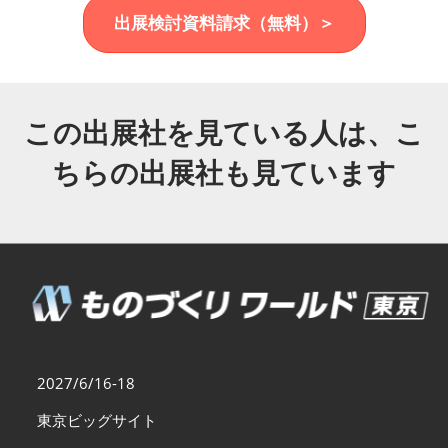
福岡展(12月)
出展検討資料請求（無料）＞
2026年12月02日
マリンメッセ福岡｜MARIN MESSE Fukuoka
この出展社を見ている人は、こ
ちらの出展社も見ています
2027/6/16-18
東京ビッグサイト