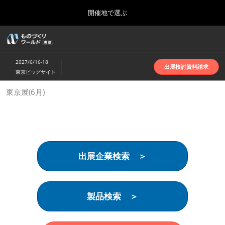
Press
ス
開催地で選ぶ
Escape
キ
to
ッ
close
ホーム
グ
プ
the
ロ
2026年10月07日
し
ー
menu.
インテックス大阪 | INTEX Osaka
2027/6/16-18
バ
出展検討資料請求
て
東京ビッグサイト
ル
進
ナ
名古屋展(4月)
東京展(6月)
ビ
む
2027年04月07日
ゲ
ポートメッセなごや | Port Messe Nagoya
ー
シ
ョ
東京展(6月)
ン
2027年06月16日
を
東京ビッグサイト | Tokyo Big Sight
出展企業検索 ＞
折
り
た
大阪展(10月)
た
2026年10月07日
む
製品検索 ＞
インテックス大阪 | INTEX Osaka