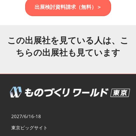
福岡展(12月)
出展検討資料請求（無料）＞
2026年12月02日
マリンメッセ福岡｜MARIN MESSE Fukuoka
この出展社を見ている人は、こ
ちらの出展社も見ています
2027/6/16-18
東京ビッグサイト