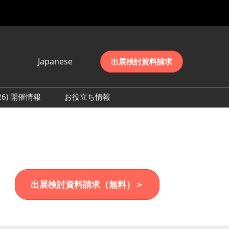
Japanese
出展検討資料請求
Japanese
English
026) 開催情報
お役立ち情報
简体中文
初日の様子 (2026)
한국어
数 (2026)
出展検討資料請求（無料）＞