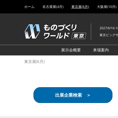
Press
ス
ホーム
名古屋展(4月)
東京展(6月)
大阪展(10月)
Escape
キ
to
ッ
close
プ
the
2027/6/16-1
し
menu.
東京ビッグ
て
進
む
展示会概要
来場案内
設計･製造ソリューション
前回 出
東京展(6月)
機械要素技術展
前回 出
ヘルスケア･医療機器 開発
前回 グ
展
チェーン
工場設備･備品展
前回 注
出展企業検索 ＞
次世代3Dプリンタ展
ご来場方
計測･検査･センサ展
アクセス