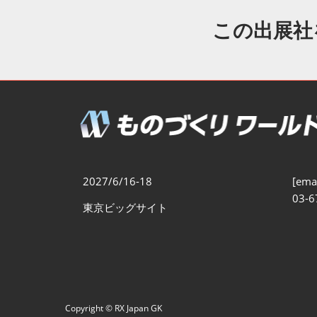
製造業DX展
展示会・
シー
この出展社
ものづくりODM/EMS展
製造業サイバーセキュリテ
ィ展
スマートメンテナンス展
ものづくりNEXT
製造業×フィジカルAI展
2027/6/16-18
[emai
03-6
東京ビッグサイト
Copyright © RX Japan GK