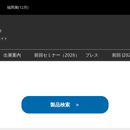
福岡展(12月)
8
サイト
出展案内
前回セミナー（2026）
プレス
前回 (2
展
展社・製品検索
出展検討資料を請求する
取材事前登録
会場
（無料）
展製品特集 一覧
来場者
ローバル･サプライ
特集
目の併催イベント
製品検索 ＞
法について