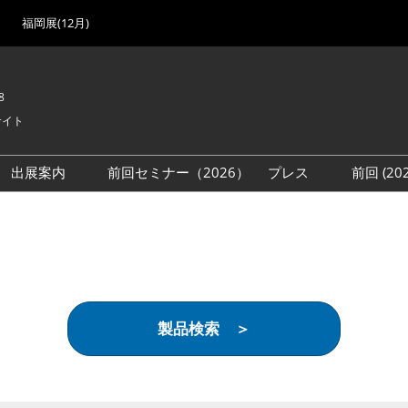
福岡展(12月)
8
サイト
出展案内
前回セミナー（2026）
プレス
前回 (2
展
展社・製品検索
出展検討資料を請求する
取材事前登録
会場
（無料）
展製品特集 一覧
来場者
ローバル･サプライ
特集
目の併催イベント
製品検索 ＞
法について