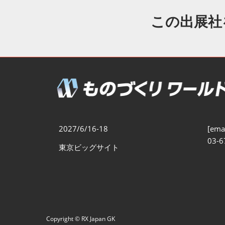
製造業DX展
展示会・
シー
この出展社
ものづくりODM/EMS展
製造業サイバーセキュリテ
ィ展
スマートメンテナンス展
ものづくりNEXT
製造業×フィジカルAI展
2027/6/16-18
[emai
03-6
東京ビッグサイト
Copyright © RX Japan GK