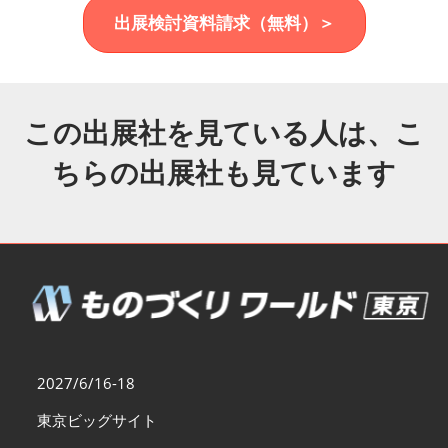
福岡展(12月)
出展検討資料請求（無料）＞
2026年12月02日
マリンメッセ福岡｜MARIN MESSE Fukuoka
この出展社を見ている人は、こ
ちらの出展社も見ています
2027/6/16-18
東京ビッグサイト