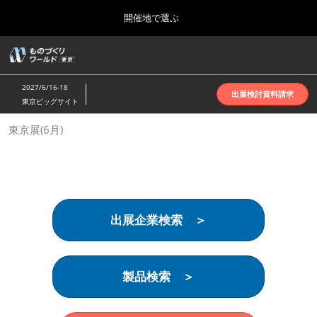
Press
ス
開催地で選ぶ
Escape
キ
to
ッ
close
ホーム
グ
プ
the
ロ
2026年10月07日
し
ー
menu.
インテックス大阪 | INTEX Osaka
2027/6/16-18
バ
出展検討資料請求
て
東京ビッグサイト
ル
進
ナ
名古屋展(4月)
東京展(6月)
ビ
む
2027年04月07日
ゲ
ポートメッセなごや | Port Messe Nagoya
ー
シ
ョ
東京展(6月)
ン
2027年06月16日
を
東京ビッグサイト | Tokyo Big Sight
出展企業検索 ＞
折
り
た
大阪展(10月)
た
2026年10月07日
む
製品検索 ＞
インテックス大阪 | INTEX Osaka